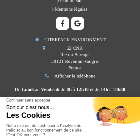
Plan du site
Mentions légales
CITERPACK ENVIRONMENT
ZI CNR
Rte du Barrage
38121
Reventin-Vaugris
France
Afficher le téléphone
Du
Lundi
au
Vendredi
de
8h
à
12h30
et de
14h
à
18h30
Contacter CITERPACK ENVIRONMENT
©2022 CITERPACK ENVIRONMENT
Création et référencement du site par Simplébo