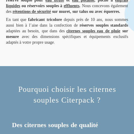
réserve souple pour
eau brute
et
eau potable
,
poche à
engrais
liquides
ou réservoirs souples à
effluents
.
Nous concevons également
des
rétentions de sécurité
sur muret, sur talus ou avec équerres.
En tant que
fabricant tricolore
depuis près de 10 ans, nous sommes
aussi bien à l’aise dans la confection de
réserves souples standards
adaptées au besoin, que dans des
citernes souples eau de pluie
sur
mesure
avec des dimensions spécifiques et équipements exclusifs
adaptés à votre propre usage.
Pourquoi choisir les citernes
souples Citerpack ?
Des citernes souples de qualité