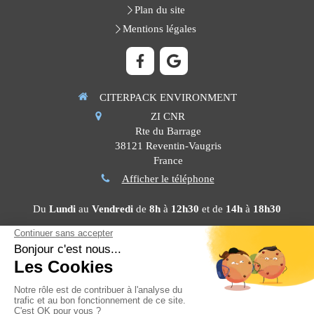
Plan du site
Mentions légales
CITERPACK ENVIRONMENT
ZI CNR
Rte du Barrage
38121
Reventin-Vaugris
France
Afficher le téléphone
Du
Lundi
au
Vendredi
de
8h
à
12h30
et de
14h
à
18h30
Contacter CITERPACK ENVIRONMENT
©2022 CITERPACK ENVIRONMENT