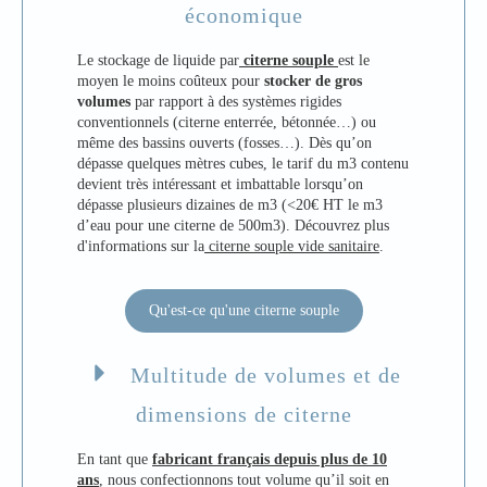
économique
Le stockage de liquide par
citerne souple
est le
moyen le moins coûteux pour
stocker de gros
volumes
par rapport à des systèmes rigides
conventionnels (citerne enterrée, bétonnée…) ou
même des bassins ouverts (fosses…). Dès qu’on
dépasse quelques mètres cubes, le tarif du m3 contenu
devient très intéressant et imbattable lorsqu’on
dépasse plusieurs dizaines de m3 (<20€ HT le m3
d’eau pour une citerne de 500m3). Découvrez plus
d'informations sur la
citerne souple vide sanitaire
.
Qu'est-ce qu'une citerne souple
Multitude de volumes et de
dimensions de citerne
En tant que
fabricant français depuis plus de 10
ans
, nous confectionnons tout volume qu’il soit en