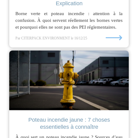
Explication
Borne verte et poteau incendie : attention à la
confusion. À quoi servent réellement les bornes vertes
et pourquoi elles ne sont pas des PEI réglementaires.
⟶
Par CITERPACK ENVIRONMENT
le 16/12/25
Poteau incendie jaune : 7 choses
essentielles à connaître
À quoi sert un poteau incendie jaune ? Sources d’eau