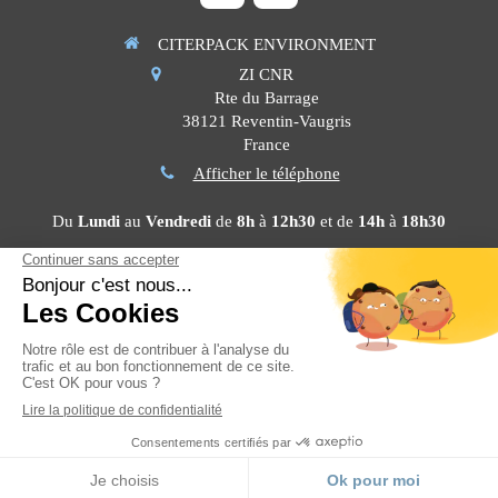
CITERPACK ENVIRONMENT
ZI CNR
Rte du Barrage
38121
Reventin-Vaugris
France
Afficher le téléphone
Du
Lundi
au
Vendredi
de
8h
à
12h30
et de
14h
à
18h30
Contacter CITERPACK ENVIRONMENT
©2022 CITERPACK ENVIRONMENT
Création et référencement du site par Simplébo
Site créé grâce à La
Société Générale - Banque des professionnels
MENU
Appeler
Localisation