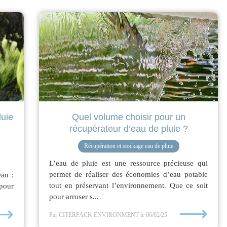
luie
Quel volume choisir pour un
récupérateur d’eau de pluie ?
Récupération et stockage eau de pluie
L’eau de pluie est une ressource précieuse qui
permet de réaliser des économies d’eau potable
eau :
tout en préservant l’environnement. Que ce soit
 pour
pour arroser s...
⟶
⟶
Par CITERPACK ENVIRONMENT
le 06/02/25