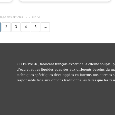
hage des articles 1-12 sur 51
2
3
4
5
CITERPACK, fabricant français expert de la citerne souple, p
d’eau et autres liquides adaptées aux différents besoins du ma
techniques spécifiques développées en interne, nos citernes s
responsable face aux options traditionnelles telles que les rés