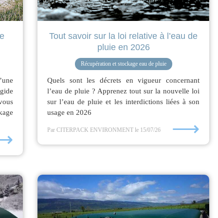
e
Tout savoir sur la loi relative à l’eau de
pluie en 2026
Récupération et stockage eau de pluie
’une
Quels sont les décrets en vigueur concernant
gide
l’eau de pluie ? Apprenez tout sur la nouvelle loi
vous
sur l’eau de pluie et les interdictions liées à son
ckage
usage en 2026
⟶
Par CITERPACK ENVIRONMENT
le 15/07/26
⟶