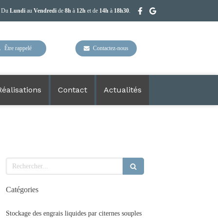
Du
Lundi
au
Vendredi
de
8h
à
12h
et de
14h
à
18h30
.
Être rappelé
Contactez-nous
Réalisations
Contact
Actualités
Rechercher
Catégories
Stockage des engrais liquides par citernes souples