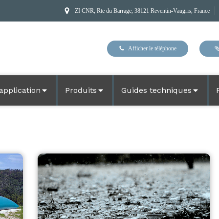
ZI CNR, Rte du Barrage, 38121 Reventin-Vaugris, France
Afficher le téléphone
application
Produits
Guides techniques