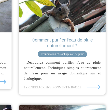
Comment purifier l’eau de pluie
naturellement ?
Récupération et stockage eau de pluie
pour
Découvrez comment purifier l’eau de pluie
votre
naturellement. Techniques simples et traitement
tc.
de l’eau pour un usage domestique sûr et
⟶
écologique.
⟶
Par CITERPACK ENVIRONMENT
le 19/06/25