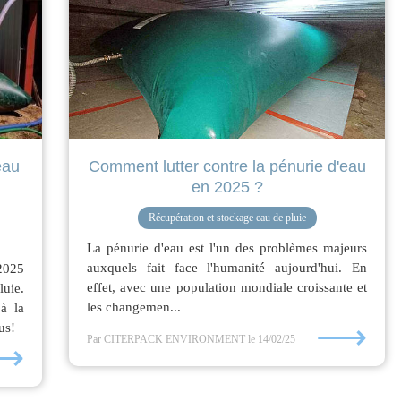
eau
Comment lutter contre la pénurie d'eau
en 2025 ?
Récupération et stockage eau de pluie
La pénurie d'eau est l'un des problèmes majeurs
auxquels fait face l'humanité aujourd'hui. En
2025
effet, avec une population mondiale croissante et
uie.
les changemen...
 à la
⟶
us!
Par CITERPACK ENVIRONMENT
le 14/02/25
⟶