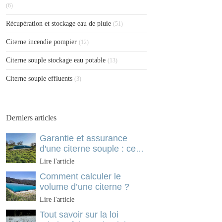
(6)
Récupération et stockage eau de pluie
(51)
Citerne incendie pompier
(12)
Citerne souple stockage eau potable
(13)
Citerne souple effluents
(3)
Derniers articles
Garantie et assurance
d'une citerne souple : ce
qu'il faut vérifier avant
Lire l'article
d'investir
Comment calculer le
volume d’une citerne ?
Lire l'article
Tout savoir sur la loi