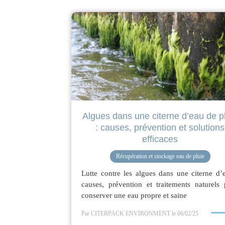
Algues dans une citerne d’eau de p
: causes, prévention et solutions
efficaces
Récupération et stockage eau de pluie
Lutte contre les algues dans une citerne d’
causes, prévention et traitements naturels
conserver une eau propre et saine
Par CITERPACK ENVIRONMENT
le 06/02/25