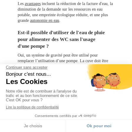
Les
avantages
incluent la réduction de la facture d'eau, la
diminution de la demande sur les ressources en eau
potable, une empreinte écologique réduite, et une plus
grande
autonomie en eau
.
Est-il possible d'utiliser de l'eau de pluie
pour alimenter des WC sans l'usage
d'une pompe ?
Oui, un système de gravité peut être utilisé pour
remplacer l’utilisation d’une pompe. La cuve doit être
placée en hauteur pour que l'eau descende naturellement
vers les toilettes, assurant ainsi une pression suffisante.
Dois-je respecter une réglementation
pour utiliser l'eau de pluie dans les
toilettes ?
Oui, en France, l'utilisation de l'eau de pluie pour les
toilettes est autorisée, mais il faut respecter certaines
normes de sécurité strictes.
MENU
Appeler
Localisation
Est-il interdit d'arroser son jardin avec