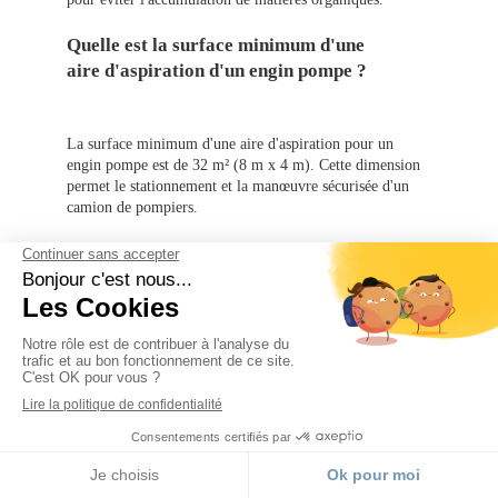
Quelle est la surface minimum d'une
aire d'aspiration d'un engin pompe ?
La surface minimum d'une aire d'aspiration pour un
engin pompe est de 32 m² (8 m x 4 m). Cette dimension
permet le stationnement et la manœuvre sécurisée d'un
camion de pompiers.
Qu'est-ce qu'un point d'aspiration ?
Un point d'aspiration est un endroit aménagé pour
permettre aux pompiers de puiser de l'eau à partir d'une
source naturelle (rivière, lac) ou artificielle (réservoir,
citerne) en cas d'incendie. Il comprend généralement une
aire d'aspiration et un dispositif permettant le
raccordement des tuyaux des pompiers.
MENU
Qu'est-ce qu'un point d'eau incendie ?
Appeler
Localisation