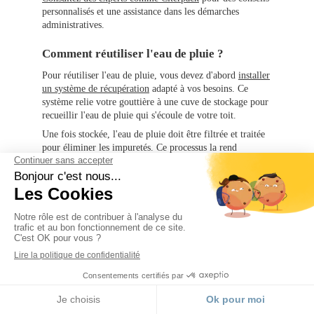
personnalisés et une assistance dans les démarches
administratives.
Comment réutiliser l'eau de pluie ?
Pour réutiliser l'eau de pluie, vous devez d'abord
installer
un système de récupération
adapté à vos besoins. Ce
système relie votre gouttière à une cuve de stockage pour
recueillir l'eau de pluie qui s'écoule de votre toit.
Une fois stockée, l'eau de pluie doit être filtrée et traitée
pour éliminer les impuretés. Ce processus la rend
utilisable pour certains usages domestiques tels que :
l’arrosage du jardin, le nettoyage des surfaces extérieures,
le lavage des sols ou l'alimentation des WC.
Il est important de noter qu'il est
interdit de consommer
l'eau de pluie.
Où peut-on utiliser l'eau de pluie ?
On peut utiliser l'eau de pluie pour un usage ponctuel, à
l’intérieur comme à l’extérieur, pour arroser son jardin,
MENU
nettoyer le trottoir ou la terrasse, laver sa voiture, remplir
Appeler
Localisation
la chasse d'eau des toilettes, laver les sols ou le linge.