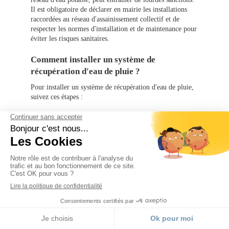
Il est obligatoire de déclarer en mairie les installations
raccordées au réseau d'assainissement collectif et de
respecter les normes d'installation et de maintenance pour
éviter les risques sanitaires.
Comment installer un système de
récupération d'eau de pluie ?
Pour installer un système de récupération d'eau de pluie,
suivez ces étapes :
Analysez vos besoins :
Évaluez la quantité d'eau
que vous souhaitez collecter et son utilisation
prévue.
Mise en conformité réglementaire :
Vérifiez les
réglementations locales avant d'investir dans les
équipements.
Choix des équipements :
Sélectionnez une cuve
adaptée à vos besoins et un système de filtration
efficace.
MENU
Appeler
Localisation
Installation professionnelle : Faites appel à des