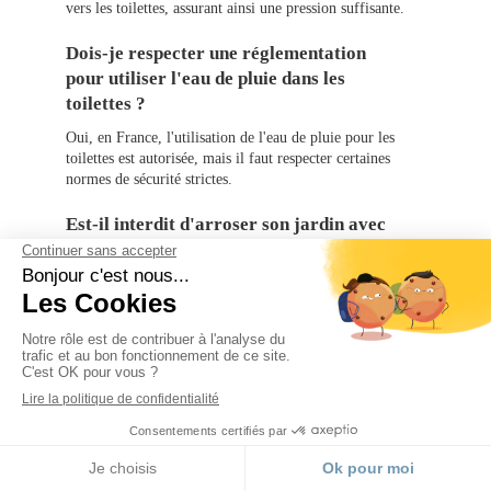
vers les toilettes, assurant ainsi une pression suffisante.
Dois-je respecter une réglementation
pour utiliser l'eau de pluie dans les
toilettes ?
Oui, en France, l'utilisation de l'eau de pluie pour les
toilettes est autorisée, mais il faut respecter certaines
normes de sécurité strictes.
Est-il interdit d'arroser son jardin avec
de l'eau de pluie récupérée ?
Non, il n’est pas interdit d’arroser son jardin avec de
l’eau de pluie récupérée. L'utilisation de l'eau de pluie
pour arroser les jardins est encouragée car elle permet de
conserver l'eau potable.
Quels sont les avantages d'un
récupérateur d'eau de pluie pour
l'arrosage du jardin ?
MENU
Un récupérateur d'eau de pluie réduit la consommation
Appeler
Localisation