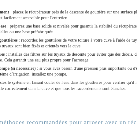
ement
: placez le récupérateur près de la descente de gouttière sur une surface p
t facilement accessible pour l'entretien.
base
: préparez une base solide et nivelée pour garantir la stabilité du récupérat
dalles ou une base préfabriquée.
outtières
: raccordez les gouttières de votre toiture à votre cuve à l'aide de tu
 tuyaux sont bien fixés et orientés vers la cuve.
tres
: installez des filtres sur les tuyaux de descente pour éviter que des débris, d
ve. Cela garantit une eau plus propre pour l'arrosage.
pompe (si nécessaire)
: si vous avez besoin d'une pression plus importante ou d'
tème d’irrigation, installez une pompe.
stez le système en faisant couler de l'eau dans les gouttières pour vérifier qu'il 
ule correctement dans la cuve et que tous les raccordements sont étanches.
 méthodes recommandées pour arroser avec un réc