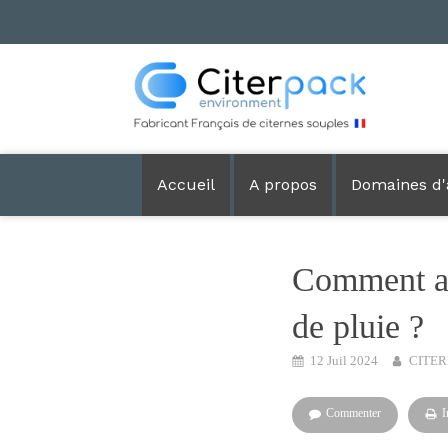
Accueil
A propos
Domaines d'
Comment arr
de pluie ?
12 Juil 2024
CITE
Commenter
I