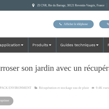
ZI CNR, Rte du Barrage, 38121 Reventin-Vaugris, France
Afficher le téléphone
application
Produits
Guides techniques
oser son jardin avec un récupér
RPACK ENVIRONMENT
Récupération et stockage eau de pluie
9.4K vues
mprimer