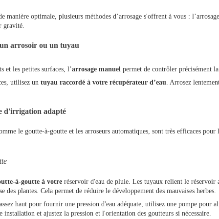
e de manière optimale, plusieurs méthodes d’arrosage s'offrent à vous : l’arrosag
r gravité.
un arrosoir ou un tuyau
s et les petites surfaces, l’
arrosage manuel
permet de contrôler précisément la 
es, utilisez un
tuyau raccordé à votre récupérateur d’eau
. Arrosez lentemen
e d'irrigation adapté
omme le goutte-à-goutte et les arroseurs automatiques, sont très efficaces pour l
tte
utte-à-goutte à votre
réservoir d'eau de pluie. Les tuyaux relient le réservoir 
base des plantes. Cela permet de réduire le développement des mauvaises herbes.
s assez haut pour fournir une pression d'eau adéquate, utilisez une pompe pour a
installation et ajustez la pression et l'orientation des goutteurs si nécessaire.