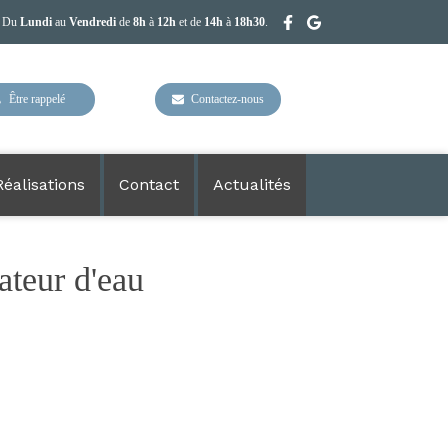
Du
Lundi
au
Vendredi
de
8h
à
12h
et de
14h
à
18h30
.
Être rappelé
Contactez-nous
Réalisations
Contact
Actualités
ateur d'eau